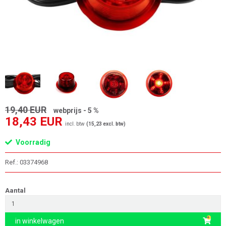
19,40 EUR
webprijs - 5 %
18,43 EUR
incl. btw
(15,23 excl. btw)
Voorradig
Ref.: 03374968
Aantal
in winkelwagen