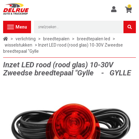
0
Toggle
Menu
navigation
>
verlichting
>
breedtepalen
>
breedtepalen led
>
wisselstukken
> Inzet LED rood (rood glas) 10-30V Zweedse
breedtepaal "Gylle
Inzet LED rood (rood glas) 10-30V
Zweedse breedtepaal "Gylle - GYLLE