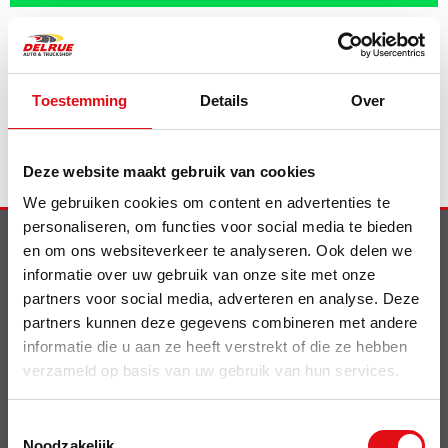
5 LEDs / 5 meter kabel / 10-30V
Toestemming
Details
Over
Deze website maakt gebruik van cookies
We gebruiken cookies om content en advertenties te
personaliseren, om functies voor social media te bieden
en om ons websiteverkeer te analyseren. Ook delen we
Info
informatie over uw gebruik van onze site met onze
Nieuw op de website
partners voor social media, adverteren en analyse. Deze
Shell smeermiddelen
partners kunnen deze gegevens combineren met andere
Contact
informatie die u aan ze heeft verstrekt of die ze hebben
Delrue Cataloog
verzameld op basis van uw gebruik van hun services.
Bebat wetgeving
Offerte betalen
Toestemmingsselectie
Over
Noodzakelijk