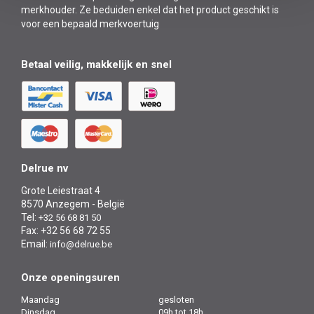
merkhouder. Ze beduiden enkel dat het product geschikt is
voor een bepaald merkvoertuig
Betaal veilig, makkelijk en snel
Delrue nv
Grote Leiestraat 4
8570 Anzegem - België
Tel:
+32 56 68 81 50
Fax: +32 56 68 72 55
Email:
info@delrue.be
Onze openingsuren
Maandag
gesloten
Dinsdag
09h tot 18h