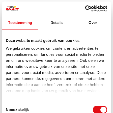
Toestemming
Details
Over
Deze website maakt gebruik van cookies
Aansluitset claxon
Achteruitkijkspiegel cover
universeel
inox 3DMercedes Actros
We gebruiken cookies om content en advertenties te
MP4
personaliseren, om functies voor social media te bieden
Ref.: 03381417
Ref.: 03402606
en om ons websiteverkeer te analyseren. Ook delen we
26,55 EUR
125,01 EUR
incl. btw
incl.
informatie over uw gebruik van onze site met onze
btw
partners voor social media, adverteren en analyse. Deze
partners kunnen deze gegevens combineren met andere
informatie die u aan ze heeft verstrekt of die ze hebben
verzameld op basis van uw gebruik van hun services.
Toestemmingsselectie
Noodzakelijk