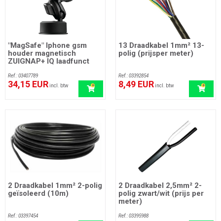
"MagSafe" Iphone gsm
13 Draadkabel 1mm² 13-
houder magnetisch
polig (prijsper meter)
ZUIGNAP+ IQ laadfunct
Ref.: 03407789
Ref.: 03392854
34,15 EUR
8,49 EUR
incl. btw
incl. btw
2 Draadkabel 1mm² 2-polig
2 Draadkabel 2,5mm² 2-
geïsoleerd (10m)
polig zwart/wit (prijs per
meter)
Ref.: 03397454
Ref.: 03395988