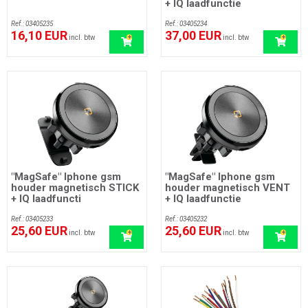
+ IQ laadfunctie
Ref.: 03405235
Ref.: 03405234
16,10 EUR
37,00 EUR
incl. btw
incl. btw
"MagSafe" Iphone gsm
"MagSafe" Iphone gsm
houder magnetisch STICK
houder magnetisch VENT
+ IQ laadfuncti
+ IQ laadfunctie
Ref.: 03405233
Ref.: 03405232
25,60 EUR
25,60 EUR
incl. btw
incl. btw