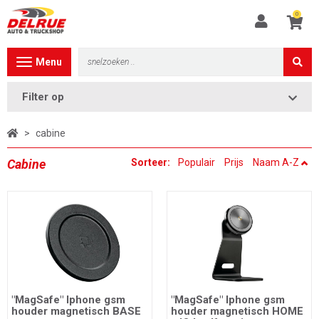
0
Toggle
Menu
navigation
Filter op
>
cabine
Cabine
Sorteer:
Populair
Prijs
Naam A-Z
"MagSafe" Iphone gsm
"MagSafe" Iphone gsm
houder magnetisch BASE
houder magnetisch HOME