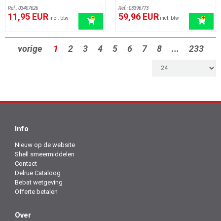
Ref.: 03407626
Ref.: 03396773
11,95 EUR
59,96 EUR
incl. btw
incl. btw
vorige
1
2
3
4
5
6
7
8
...
233
Info
Nieuw op de website
Shell smeermiddelen
Contact
Delrue Cataloog
Bebat wetgeving
Offerte betalen
Over