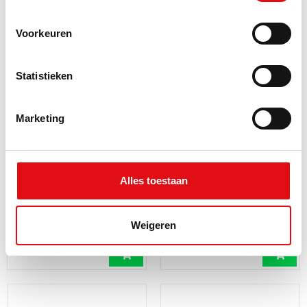
Achteruitkijkspiegels met
Adaptor CB-aansluiting
LED VolvoFH4
Fakra male -> PL-259
Voorkeuren
Ref.: 03390724
Ref.: 03408830
181,50 EUR
28,50 EUR
incl.
incl. btw
btw
Statistieken
Marketing
Alles toestaan
Adaptor chrome CB
Adaptor USB female ->
antenne M7 naar M6
USB type C male 20cm
Weigeren
Ref.: 03387542
Ref.: 03401394
4,70 EUR
8,51 EUR
incl. btw
incl. btw