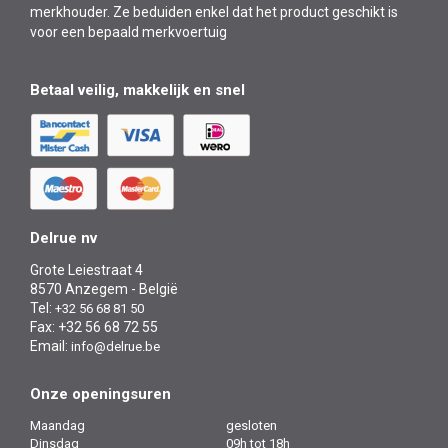
merkhouder. Ze beduiden enkel dat het product geschikt is
voor een bepaald merkvoertuig
Betaal veilig, makkelijk en snel
Delrue nv
Grote Leiestraat 4
8570 Anzegem - België
Tel:
+32 56 68 81 50
Fax: +32 56 68 72 55
Email:
info@delrue.be
Onze openingsuren
Maandag
gesloten
Dinsdag
09h tot 18h