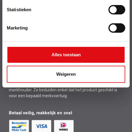
Statistieken
Snel naar
Marketing
Nieuwsbrief
Alles toestaan
Volg ons
Weigeren
De logo’s zijn louter indicatief, ze zijn niet origineel en geven
niet aan dat het product gemaakt/gekeurd is door de
merkhouder. Ze beduiden enkel dat het product geschikt is
voor een bepaald merkvoertuig
Betaal veilig, makkelijk en snel