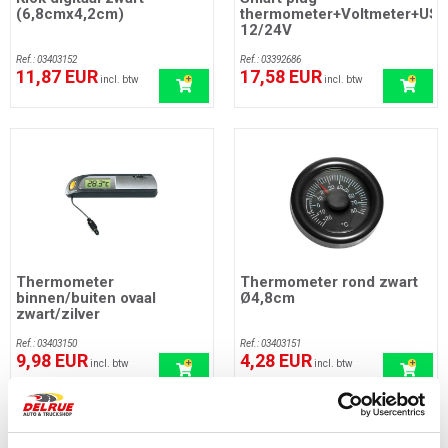
(6,8cmx4,2cm)
thermometer+Voltmeter+US
12/24V
Ref.: 03403152
Ref.: 03392686
11,87 EUR
17,58 EUR
incl. btw
incl. btw
Thermometer
Thermometer rond zwart
binnen/buiten ovaal
Ø4,8cm
zwart/zilver
Ref.: 03403150
Ref.: 03403151
9,98 EUR
4,28 EUR
incl. btw
incl. btw