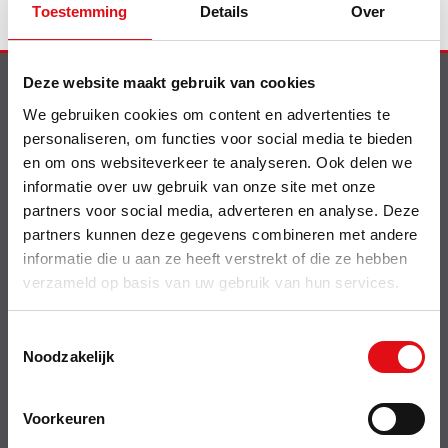
Toestemming
Details
Over
Deze website maakt gebruik van cookies
Info
We gebruiken cookies om content en advertenties te
personaliseren, om functies voor social media te bieden
Nieuw op de website
Shell smeermiddelen
en om ons websiteverkeer te analyseren. Ook delen we
Contact
informatie over uw gebruik van onze site met onze
Delrue Cataloog
partners voor social media, adverteren en analyse. Deze
Bebat wetgeving
partners kunnen deze gegevens combineren met andere
Offerte betalen
informatie die u aan ze heeft verstrekt of die ze hebben
Over
verzameld op basis van uw gebruik van hun services.
Disclaimer
Verkoopsvoorwaarden
Toestemmingsselectie
Over ons
Noodzakelijk
Privacy policy
Retouren & service
Cookies
Voorkeuren
Transportkosten
Btw export EEG particulier