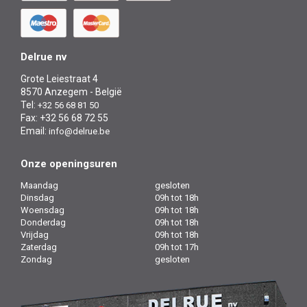
Delrue nv
Grote Leiestraat 4
8570 Anzegem - België
Tel:
+32 56 68 81 50
Fax: +32 56 68 72 55
Email:
info@delrue.be
Onze openingsuren
Maandag
gesloten
Dinsdag
09h tot 18h
Woensdag
09h tot 18h
Donderdag
09h tot 18h
Vrijdag
09h tot 18h
Zaterdag
09h tot 17h
Zondag
gesloten