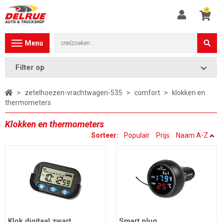
0
Toggle
Menu
navigation
Filter op
>
zetelhoezen-vrachtwagen-535
>
comfort
>
klokken en
thermometers
Klokken en thermometers
Sorteer:
Populair
Prijs
Naam A-Z
Klok digitaal zwart
Smart plug