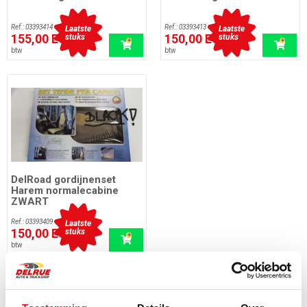
Ref.: 03393414
Ref.: 03393413
Laatste
Laatste
155,00 EUR
150,00 EUR
stuks
stuks
incl.
incl.
btw
btw
DelRoad gordijnenset
Harem normalecabine
ZWART
Ref.: 03393409
Laatste
150,00 EUR
stuks
incl.
btw