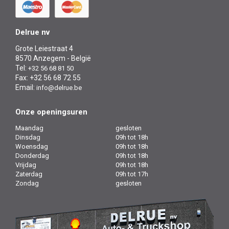
Delrue nv
Grote Leiestraat 4
8570 Anzegem - België
Tel:
+32 56 68 81 50
Fax: +32 56 68 72 55
Email:
info@delrue.be
Onze openingsuren
Maandag
gesloten
Dinsdag
09h tot 18h
Woensdag
09h tot 18h
Donderdag
09h tot 18h
Vrijdag
09h tot 18h
Zaterdag
09h tot 17h
Zondag
gesloten