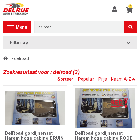
0
Toggle
Menu
navigation
Filter op
> delroad
Zoekresultaat voor : delroad (3)
Sorteer:
Populair
Prijs
Naam A-Z
DelRoad gordijnenset
DelRoad gordijnenset
Harem hoge cabine BRUIN
Harem hoge cabine ROOD