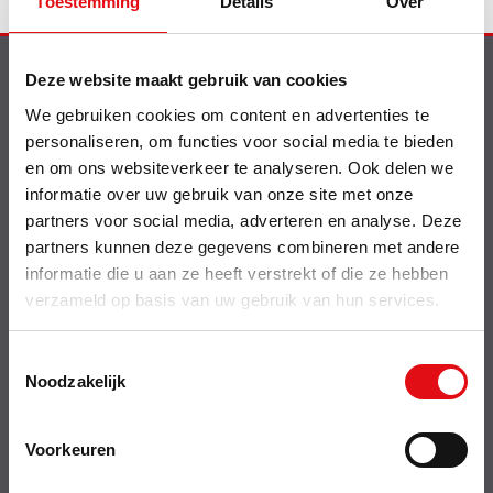
Toestemming
Details
Over
Deze website maakt gebruik van cookies
Info
We gebruiken cookies om content en advertenties te
Nieuw op de website
personaliseren, om functies voor social media te bieden
Shell smeermiddelen
en om ons websiteverkeer te analyseren. Ook delen we
Contact
informatie over uw gebruik van onze site met onze
Delrue Cataloog
Bebat wetgeving
partners voor social media, adverteren en analyse. Deze
Offerte betalen
partners kunnen deze gegevens combineren met andere
informatie die u aan ze heeft verstrekt of die ze hebben
Over
verzameld op basis van uw gebruik van hun services.
Disclaimer
Verkoopsvoorwaarden
Toestemmingsselectie
Over ons
Noodzakelijk
Privacy policy
Retouren & service
Cookies
Transportkosten
Voorkeuren
Btw export EEG particulier