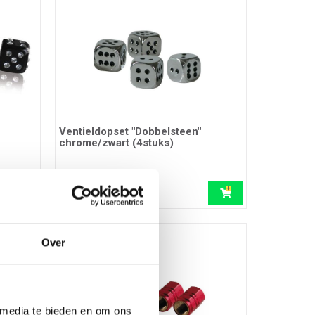
Ventieldopset "Dobbelsteen"
chrome/zwart (4stuks)
Ref.: 03403392
3,75 EUR
incl. btw
Over
 media te bieden en om ons