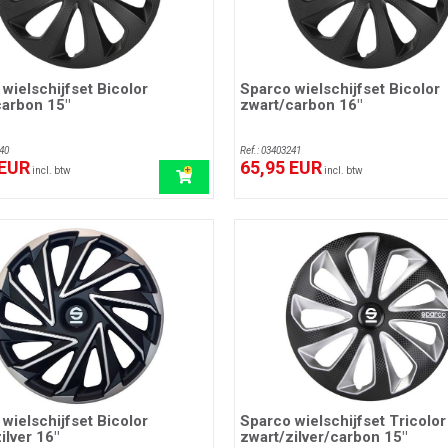
wielschijfset Bicolor
Sparco wielschijfset Bicolor
carbon 15"
zwart/carbon 16"
40
Ref.: 03403241
 EUR
65,95 EUR
incl. btw
incl. btw
wielschijfset Bicolor
Sparco wielschijfset Tricolor
ilver 16"
zwart/zilver/carbon 15"