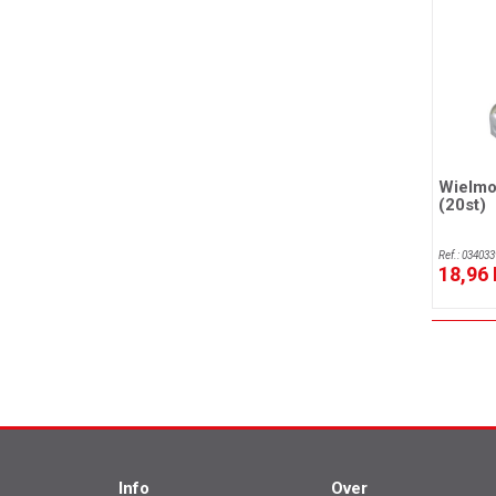
Wielmo
(20st)
Ref.: 034033
18,96
Info
Over