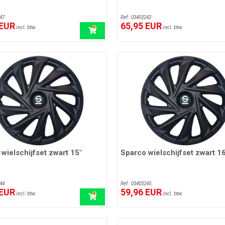
47
Ref.: 03403242
 EUR
65,95 EUR
incl. btw
incl. btw
wielschijfset zwart 15"
Sparco wielschijfset zwart 16
44
Ref.: 03403245
 EUR
59,96 EUR
incl. btw
incl. btw