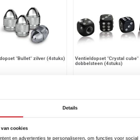
dopset "Bullet" zilver (4stuks)
Ventieldopset "Crystal cube"
dobbelsteen (4stuks)
65
Ref.: 03397426
EUR
13,25 EUR
incl. btw
incl. btw
Details
 van cookies
ent en advertenties te personaliseren, om functies voor social