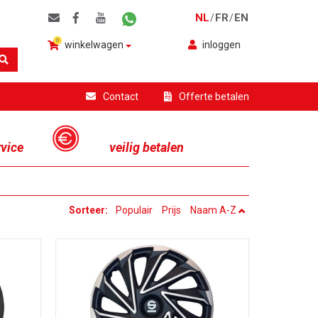
NL
FR
EN
/
/
0
winkelwagen
inloggen
Contact
Offerte betalen
rvice
veilig betalen
Sorteer:
Populair
Prijs
Naam A-Z