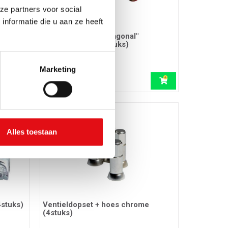
ze partners voor social
nformatie die u aan ze heeft
Ventieldopset "Hexagonal"
aluminiumrood (4stuks)
Ref.: 03405624
Marketing
2,80 EUR
incl. btw
Alles toestaan
4stuks)
Ventieldopset + hoes chrome
(4stuks)