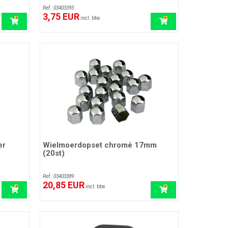
Ref.: 03403393
3,75 EUR
incl. btw
er
Wielmoerdopset chromé 17mm
(20st)
Ref.: 03403389
20,85 EUR
incl. btw