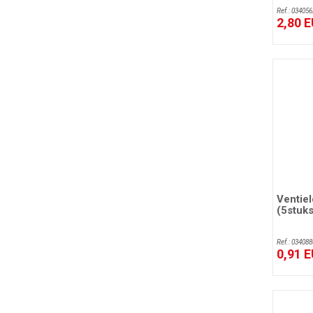
Ref.: 034056
2,80 
Ventiel
(5stuks
Ref.: 034088
0,91 