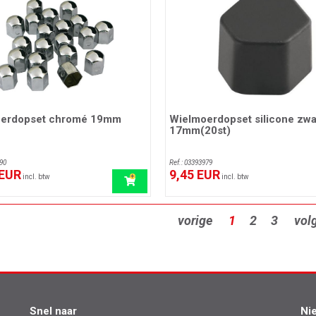
erdopset chromé 19mm
Wielmoerdopset silicone zwa
17mm(20st)
90
Ref.: 03393979
 EUR
9,45 EUR
incl. btw
incl. btw
vorige
1
2
3
vol
Snel naar
Ni