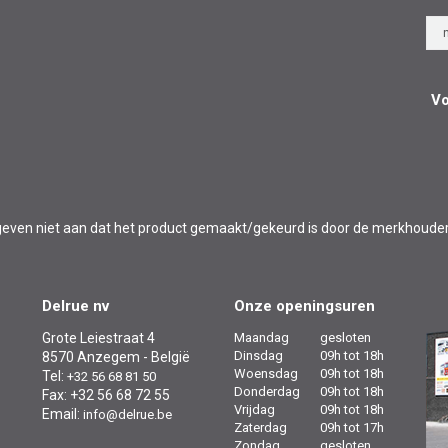
Vo
l en geven niet aan dat het product gemaakt/gekeurd is door de merkhoude
Delrue nv
Onze openingsuren
Grote Leiestraat 4
Maandag
gesloten
Dinsdag
09h tot 18h
8570 Anzegem - België
Woensdag
09h tot 18h
Tel:
+32 56 68 81 50
Donderdag
09h tot 18h
Fax: +32 56 68 72 55
Vrijdag
09h tot 18h
Email:
info@delrue.be
Zaterdag
09h tot 17h
Zondag
gesloten