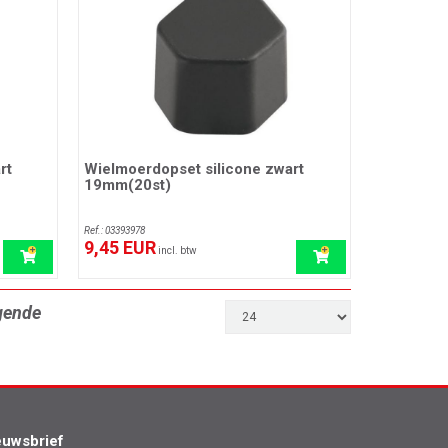
rt
Wielmoerdopset silicone zwart
19mm(20st)
Ref.: 03393978
9,45 EUR
incl. btw
gende
euwsbrief