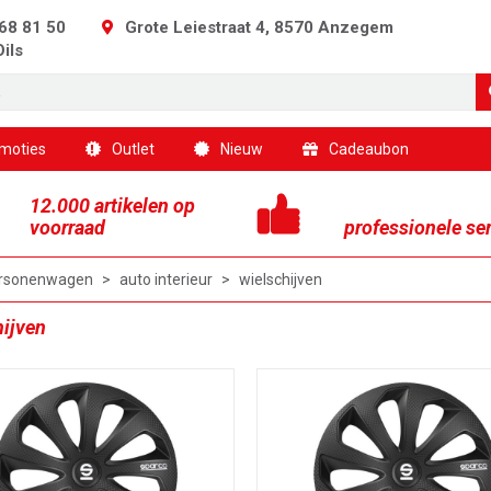
68 81 50
Grote Leiestraat 4, 8570 Anzegem
Oils
moties
Outlet
Nieuw
Cadeaubon
12.000 artikelen op
voorraad
professionele se
rsonenwagen
>
auto interieur
>
wielschijven
ijven