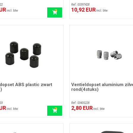
22
Ref.: 03397428
EUR
10,92 EUR
incl. btw
incl. btw
dopset ABS plastic zwart
Ventieldopset aluminium zilv
)
rond(4stuks)
03
Ref.: 03405228
EUR
2,80 EUR
incl. btw
incl. btw