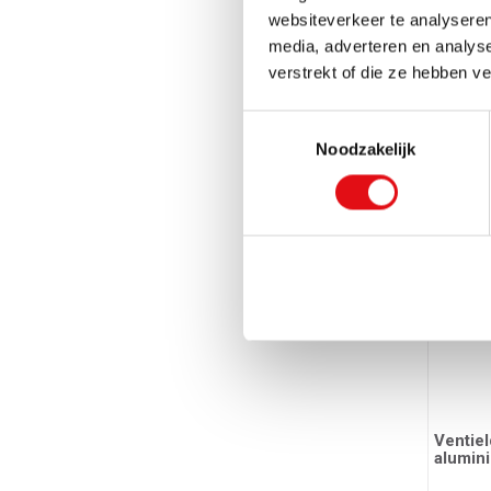
websiteverkeer te analyseren
media, adverteren en analys
verstrekt of die ze hebben v
Ventiel
(4stuks
Toestemmingsselectie
Ref.: 034033
Noodzakelijk
3,75 
Ventie
alumini