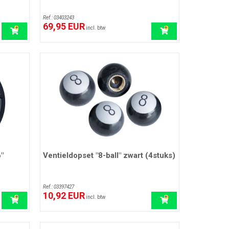
Ref.: 03403243
69,95 EUR
incl. btw
"
Ventieldopset "8-ball" zwart (4stuks)
Ref.: 03397427
10,92 EUR
incl. btw