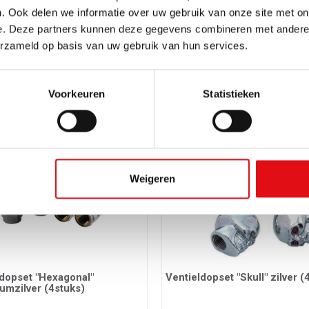
. Ook delen we informatie over uw gebruik van onze site met on
e. Deze partners kunnen deze gegevens combineren met andere i
erzameld op basis van uw gebruik van hun services.
dopset "Dobbelsteen" zwart
Ventieldopset "Hexagonal"
)
aluminiumblauw (4stuks)
91
Ref.: 03405623
Voorkeuren
Statistieken
EUR
2,80 EUR
incl. btw
incl. btw
Weigeren
ldopset "Hexagonal"
Ventieldopset "Skull" zilver (
umzilver (4stuks)