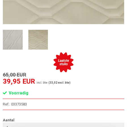
Laatste
stuks
65,00 EUR
39,95 EUR
incl. btw
(33,02 excl. btw)
Voorradig
Ref.: 03373583
Aantal