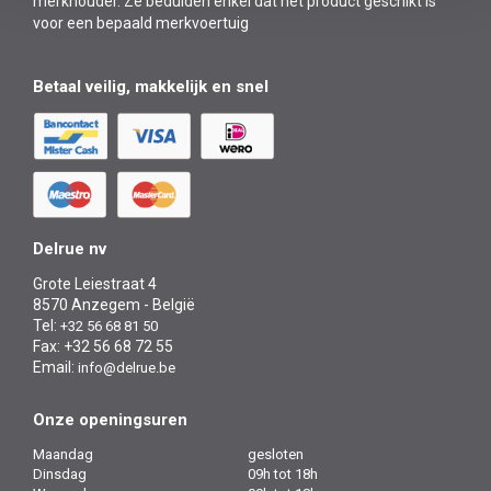
merkhouder. Ze beduiden enkel dat het product geschikt is
voor een bepaald merkvoertuig
Betaal veilig, makkelijk en snel
Delrue nv
Grote Leiestraat 4
8570 Anzegem - België
Tel:
+32 56 68 81 50
Fax: +32 56 68 72 55
Email:
info@delrue.be
Onze openingsuren
Maandag
gesloten
Dinsdag
09h tot 18h