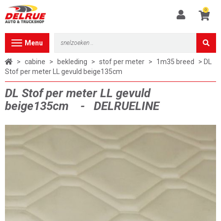
0
Toggle
Menu
navigation
>
cabine
>
bekleding
>
stof per meter
>
1m35 breed
> DL
Stof per meter LL gevuld beige135cm
DL Stof per meter LL gevuld
beige135cm - DELRUELINE