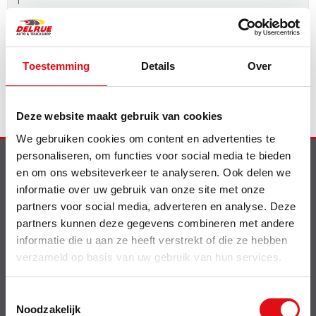
in winkelwagen
Toestemming
Details
Over
Deze website maakt gebruik van cookies
We gebruiken cookies om content en advertenties te
personaliseren, om functies voor social media te bieden
en om ons websiteverkeer te analyseren. Ook delen we
Info
informatie over uw gebruik van onze site met onze
Nieuw op de website
partners voor social media, adverteren en analyse. Deze
Shell smeermiddelen
partners kunnen deze gegevens combineren met andere
Contact
informatie die u aan ze heeft verstrekt of die ze hebben
Delrue Cataloog
Bebat wetgeving
verzameld op basis van uw gebruik van hun services.
Offerte betalen
Toestemmingsselectie
Over
Noodzakelijk