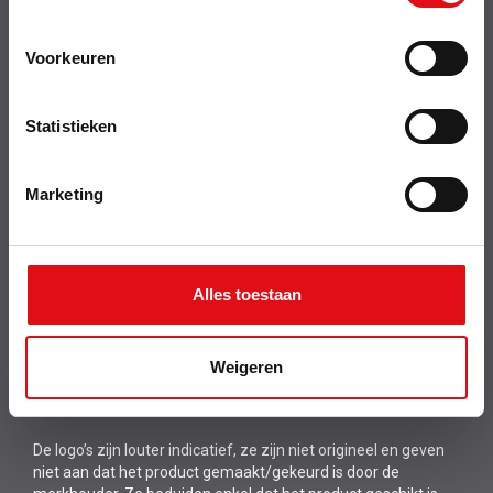
Disclaimer
Verkoopsvoorwaarden
Over ons
Voorkeuren
Privacy policy
Retouren & service
Cookies
Statistieken
Transportkosten
Btw export EEG particulier
Marketing
Snel naar
Nieuwsbrief
Alles toestaan
Weigeren
Volg ons
De logo’s zijn louter indicatief, ze zijn niet origineel en geven
niet aan dat het product gemaakt/gekeurd is door de