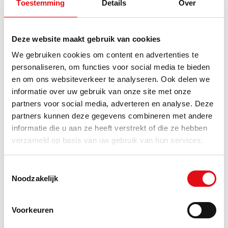
Toestemming
Details
Over
BEST SELLERS
Deze website maakt gebruik van cookies
We gebruiken cookies om content en advertenties te
personaliseren, om functies voor social media te bieden
en om ons websiteverkeer te analyseren. Ook delen we
informatie over uw gebruik van onze site met onze
partners voor social media, adverteren en analyse. Deze
partners kunnen deze gegevens combineren met andere
Toplamp zwart vast helder
LED diode xenon-wit 24V
oranje (gloeilamp)
voor HellaCelis Luminator
informatie die u aan ze heeft verstrekt of die ze hebben
verzameld op basis van uw gebruik van hun services.
Ref.: 03375788
Ref.: 03388517
7,55 EUR
14,21 EUR
incl. btw
incl. btw
Toestemmingsselectie
Noodzakelijk
Voorkeuren