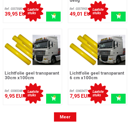
delig
Ref.: 03373583
Ref.: 03373955
Laatste
Laatste
39,95 EUR
49,01 EUR
stuks
stuks
incl. btw
incl. btw
Lichtfolie geel transparant
Lichtfolie geel transparant
30cm x100cm
6 cm x100cm
Ref.: 03383348
Ref.: 03403477
Laatste
Laatste
9,95 EUR
7,95 EUR
stuks
stuks
incl. btw
incl. btw
Meer