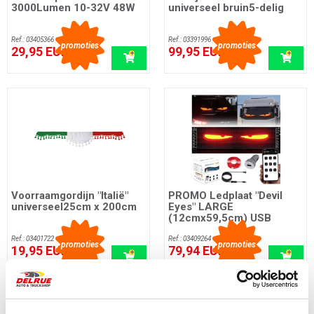
3000Lumen 10-32V 48W
universeel bruin5-delig
Ref.: 03405366
Ref.: 03391996
promoties
promoties
29,95 EUR
99,95 EUR
incl. btw
incl. btw
Voorraamgordijn "Italië"
PROMO Ledplaat "Devil
universeel25cm x 200cm
Eyes" LARGE
(12cmx59,5cm) USB
Ref.: 03401722
Ref.: 03409264
promoties
promoties
19,95 EUR
79,94 EUR
incl. btw
incl. btw
Meer