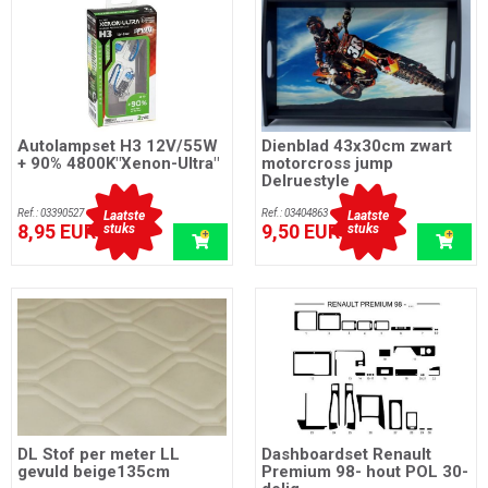
Autolampset H3 12V/55W
Dienblad 43x30cm zwart
+ 90% 4800K"Xenon-Ultra"
motorcross jump
Delruestyle
Ref.: 03390527
Ref.: 03404863
Laatste
Laatste
8,95 EUR
9,50 EUR
stuks
stuks
incl. btw
incl. btw
DL Stof per meter LL
Dashboardset Renault
gevuld beige135cm
Premium 98- hout POL 30-