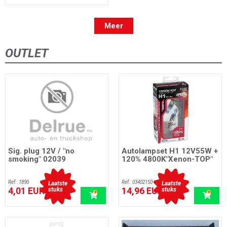
Meer
OUTLET
Sig. plug 12V / "no
Autolampset H1 12V55W +
smoking" 02039
120% 4800K"Xenon-TOP"
Ref.: 1890
Ref.: 03402150
Laatste
Laatste
4,01 EUR
14,96 EUR
stuks
stuks
incl. btw
incl. btw