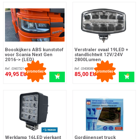
Booskijkers ABS kunststof
Verstraler ovaal 19LED +
voor Scania Next Gen
standlichtwit 12V/24V
2016-> (LED)
2800Lumen
Ref.: 03407321
Ref.: 03408088
promoties
promoties
49,95 EUR
85,00 EUR
incl. btw
incl. btw
Werklamp 16LED vierkant
Gordijnenset truck