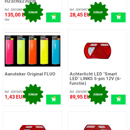
H23cmx230cm
Ref.: 03410469
Ref.: 03410497
nieuw
nieuw
135,00 EUR
28,45 EUR
incl.
incl. btw
btw
Aansteker Original FLUO
Achterlicht LED "Smart
LED" LINKS 5-pin 12V (6-
functie)
Ref.: 03410433
Ref.: 03410587
nieuw
nieuw
1,43 EUR
89,95 EUR
incl. btw
incl. btw