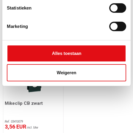
Statistieken
Luchtverfrisser boom
CB antenne Sirio Fighter
Vanille
Performer"Demons Red"
Marketing
196,5cm
Ref.: 3028
Ref.: 03403971
1,85 EUR
84,95 EUR
incl. btw
incl. btw
Alles toestaan
Weigeren
Mikeclip CB zwart
Ref.: 03410079
3,56 EUR
incl. btw