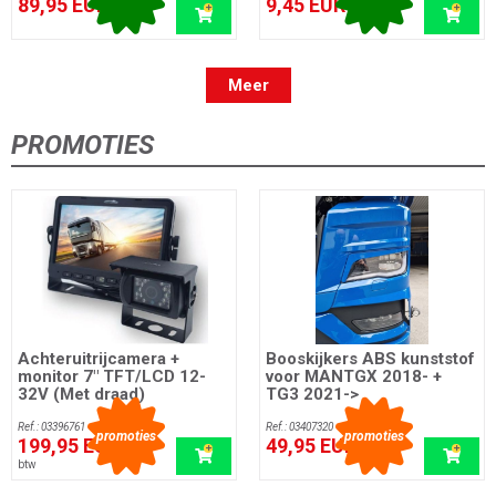
89,95 EUR
9,45 EUR
incl. btw
incl. btw
Meer
PROMOTIES
Achteruitrijcamera +
Booskijkers ABS kunststof
monitor 7" TFT/LCD 12-
voor MANTGX 2018- +
32V (Met draad)
TG3 2021->
Ref.: 03396761
Ref.: 03407320
promoties
promoties
199,95 EUR
49,95 EUR
incl.
incl. btw
btw