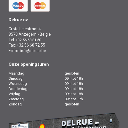
Delrue nv
Grote Leiestraat 4
8570 Anzegem - België
Tel:
+32 56 68 81 50
Fax: +32 56 68 72 55
Email:
info@delrue.be
Onze openingsuren
Maandag
gesloten
Dinsdag
09h tot 18h
Woensdag
09h tot 18h
Donderdag
09h tot 18h
Vrijdag
09h tot 18h
Zaterdag
09h tot 17h
Zondag
gesloten