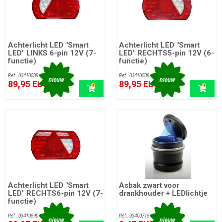
Achterlicht LED "Smart
Achterlicht LED "Smart
LED" LINKS 6-pin 12V (7-
LED" RECHTS5-pin 12V (6-
functie)
functie)
Ref.: 03410589
Ref.: 03410588
nieuw
nieuw
89,95 EUR
89,95 EUR
incl. btw
incl. btw
Achterlicht LED "Smart
Asbak zwart voor
LED" RECHTS6-pin 12V (7-
drankhouder + LEDlichtje
functie)
Ref.: 03410590
Ref.: 03400715
nieuw
nieuw